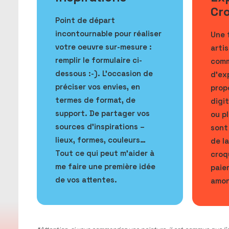
Cr
Point de départ
incontournable pour réaliser
Une 
votre oeuvre sur-mesure :
artis
remplir le formulaire ci-
comm
dessous :-). L’occasion de
d’ex
préciser vos envies, en
prop
termes de format, de
digi
support. De partager vos
ou p
sources d’inspirations –
sont
lieux, formes, couleurs…
de l
Tout ce qui peut m’aider à
croq
me faire une première idée
paie
de vos attentes.
amon