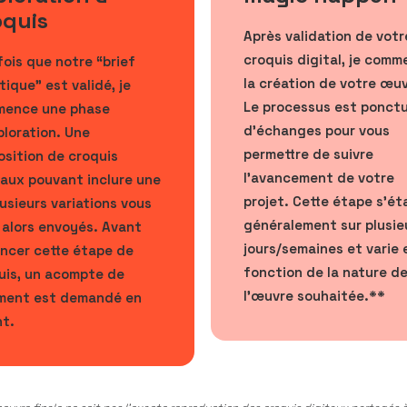
oquis
Après validation de votr
croquis digital, je com
fois que notre “brief
la création de votre œu
tique” est validé, je
Le processus est ponct
ence une phase
d'échanges pour vous
ploration. Une
permettre de suivre
osition de croquis
l’avancement de votre
taux pouvant inclure une
projet. Cette étape s’ét
lusieurs variations vous
généralement sur plusie
 alors envoyés. Avant
jours/semaines et varie 
ancer cette étape de
fonction de la nature d
uis, un acompte de
l’œuvre souhaitée.**
ment est demandé en
t.