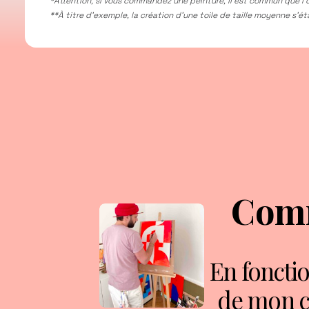
*Attention, si vous commandez une peinture, il est commun que l’o
**À titre d’exemple, la création d’une toile de taille moyenne s'éta
Comm
En fonction
de mon c