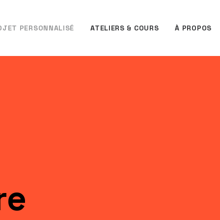
OJET PERSONNALISÉ
ATELIERS & COURS
À PROPOS
re