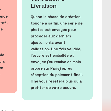
Livraison
e
mence
Quand la phase de création
vre*.
touche à sa fin, une série de
ué
photos est envoyée pour
procéder aux derniers
ajustements avant
validation. Une fois validée,
ale
l’œuvre est emballée et
urs
envoyée (ou remise en main
en
propre sur Paris) après
e
réception du paiement final.
Il ne vous resetera plus qu'à
profiter de votre oeuvre.