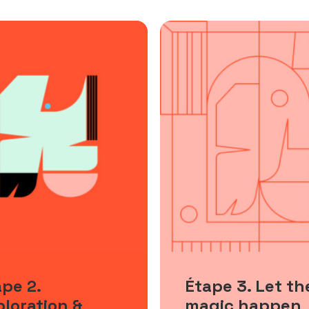
pe 2.
Étape 3. Let th
loration &
magic happen