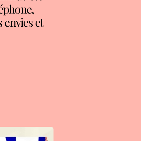
léphone,
s envies et